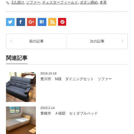
3人掛け
,
ソファー
,
チェスターフィールド
,
ボタン締め
,
本革
前の記事
次の記事
関連記事
2019.10.18
豊川市 M様 ダイニングセット ソファー
2023.2.14
豊橋市 Ａ様邸 セミダブルベッド