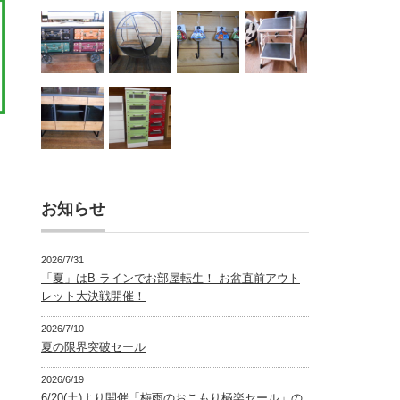
お知らせ
2026/7/31
「夏」はB-ラインでお部屋転生！ お盆直前アウト
レット大決戦開催！
2026/7/10
夏の限界突破セール
2026/6/19
6/20(土)より開催「梅雨のおこもり極楽セール」の