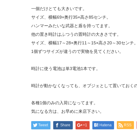
一個だけとても大きいです。
サイズ、横幅69×奥行35×高さ85センチ。
ハンマーみたいな武器と盾を持ってます。
他の置き時計はふつうの置時計の大きさです。
サイズ、横幅17～28×奥行11～15×高さ20～30センチ
1個ずつサイズが違うので実物を見てください。
時計に使う電池は単3電池1本です。
時計が動かなくなっても、オブジェとして置いておく
各種1個のみの入荷になってます。
気になる方は、お早めに来店下さい。
Tweet
Share
+1
Hatena
RSS