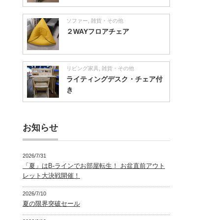
ソファー
,
雑貨・その他
２WAYフロアチェア
リビング家具
,
雑貨・その他
ライティングデスク・チェア付
き
お知らせ
2026/7/31
「夏」はB-ラインでお部屋転生！ お盆直前アウト
レット大決戦開催！
2026/7/10
夏の限界突破セール