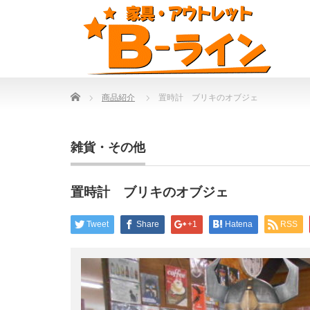
Home
商品紹介
置時計 ブリキのオブジェ
雑貨・その他
置時計 ブリキのオブジェ
Tweet
Share
+1
Hatena
RSS