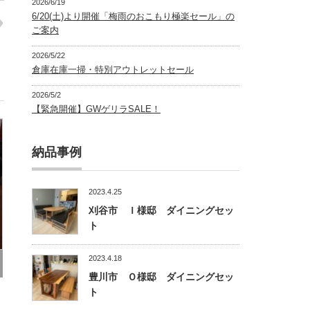
2026/6/19
6/20(土)より開催「梅雨のおこもり極楽セール」の
ご案内
2026/5/22
倉庫在庫一掃・特別アウトレットセール
2026/5/2
【緊急開催】GWゲリラSALE！
納品事例
2023.4.25
刈谷市 Ｉ様邸 ダイニングセッ
ト
2023.4.18
豊川市 Ｏ様邸 ダイニングセッ
ト