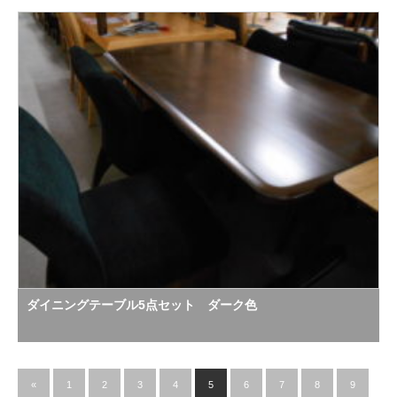
ダイニングテーブル5点セット ダーク色
«
1
2
3
4
5
6
7
8
9