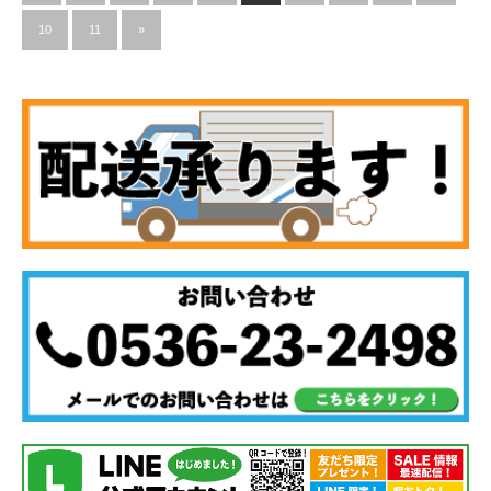
10
11
»