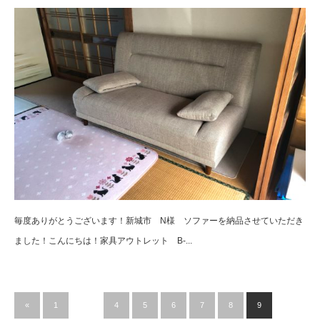
毎度ありがとうございます！新城市 N様 ソファーを納品させていただき
ました！こんにちは！家具アウトレット B-...
«
1
…
4
5
6
7
8
9